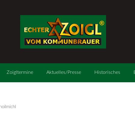
Zoigltermine
Aktuelles/Presse
Historisches
oilmichl