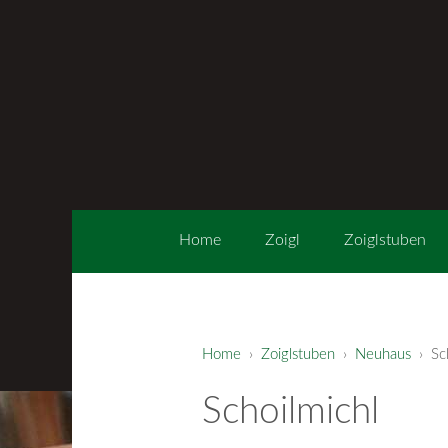
Home
Zoigl
Zoiglstuben
Home
›
Zoiglstuben
›
Neuhaus
› Sch
Schoilmichl