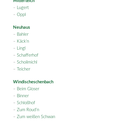
Mitterteich
–
Lugert
–
Oppl
Neuhaus
–
Bahler
–
Käck’n
–
Lingl
–
Schafferhof
–
Schoilmichl
–
Teicher
Windischeschenbach
–
Beim Gloser
–
Binner
–
Schloßhof
–
Zum Roud’n
–
Zum weißen Schwan