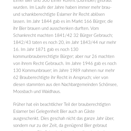
Eimer Bier und 300 Eimer Kofent (Dünnbier) gebraut
wurden. Im Laufe der Jahre haben immer mehr brau-
und schankberechtigte Eslarner ihr Recht ablösen
lassen. Im Jahr 1844 gab es im Markt 166 Bürger, die
ihr Bier brauen und ausschenken durften. Vom
Schankrecht machten 1841/42 32 Bürger Gebrauch;
1842/43 taten es noch 20, im Jahr 1843/44 nur mehr
16. Im Jahr 1871 gab es noch 130
kommunbrauberechtigte Bürger; aber nur 26 machten
von ihrem Recht Gebrauch. Im Jahre 1946 gab es noch
130 Kommunbrauer; im Jahre 1989 nahmen nur mehr
62 Brauberechtigte ihr Recht in Anspruch; vier von
diesen stammten aus den Nachbargemeinden Schönsee,
Moosbach und Waidhaus.
Früher hat ein beachtlicher Teil der brauberechtigten
Eslarner bei Gelegenheit Bier auch an Gäste
ausgeschenkt. Dies geschah nicht das ganze Jahr über,
sondern nur zu der Zeit, da genügend Bier gebraut