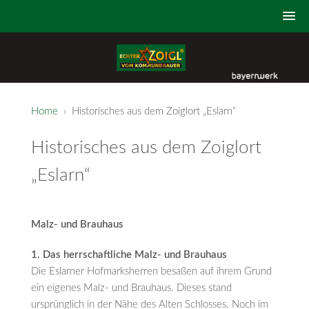
Home
› Historisches aus dem Zoiglort „Eslarn“
Historisches aus dem Zoiglort
„Eslarn“
Malz- und Brauhaus
1. Das herrschaftliche Malz- und Brauhaus
Die Eslarner Hofmarksherren besaßen auf ihrem Grund
ein eigenes Malz- und Brauhaus. Dieses stand
ursprünglich in der Nähe des Alten Schlosses. Noch im