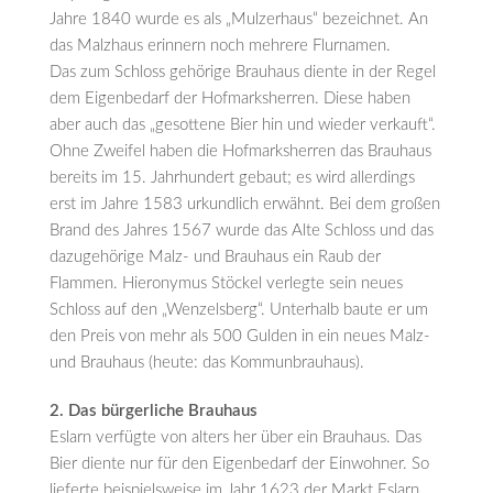
Jahre 1840 wurde es als „Mulzerhaus“ bezeichnet. An
das Malzhaus erinnern noch mehrere Flurnamen.
Das zum Schloss gehörige Brauhaus diente in der Regel
dem Eigenbedarf der Hofmarksherren. Diese haben
aber auch das „gesottene Bier hin und wieder verkauft“.
Ohne Zweifel haben die Hofmarksherren das Brauhaus
bereits im 15. Jahrhundert gebaut; es wird allerdings
erst im Jahre 1583 urkundlich erwähnt. Bei dem großen
Brand des Jahres 1567 wurde das Alte Schloss und das
dazugehörige Malz- und Brauhaus ein Raub der
Flammen. Hieronymus Stöckel verlegte sein neues
Schloss auf den „Wenzelsberg“. Unterhalb baute er um
den Preis von mehr als 500 Gulden in ein neues Malz-
und Brauhaus (heute: das Kommunbrauhaus).
2. Das bürgerliche Brauhaus
Eslarn verfügte von alters her über ein Brauhaus. Das
Bier diente nur für den Eigenbedarf der Einwohner. So
lieferte beispielsweise im Jahr 1623 der Markt Eslarn