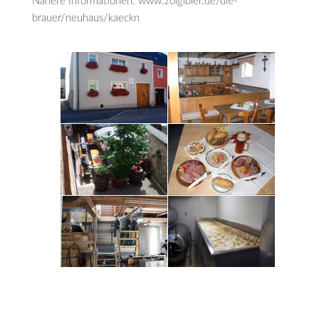
Nähere Informationen: www.zoiglbier.de/die-
brauer/neuhaus/kaeckn