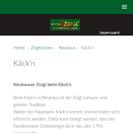
Home
›
Zoiglstuben
›
Neuhaus
› Käck’n
Käck’n
Neuhauser Zoigl beim Käck’n
Beim Käck’n in Neuhaus ist der Zoigl zuhause und
gelebte Tradition.
Woher der Hausname Käck’n kommt, konnte leider nicht
erforscht werden. Dafür kann belegt werden, dass der
Familienname Schönberger bis in das Jahr 1791