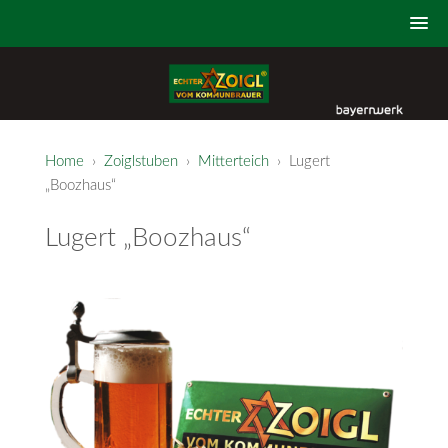
Home
›
Zoiglstuben
›
Mitterteich
› Lugert
„Boozhaus“
Lugert „Boozhaus“