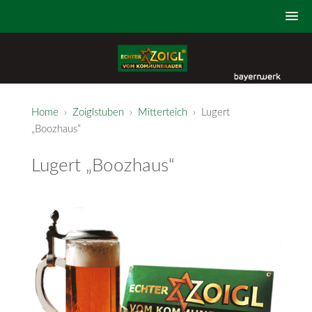
Home
›
Zoiglstuben
›
Mitterteich
› Lugert
„Boozhaus“
Lugert „Boozhaus“