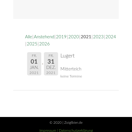
Alle
Anstehend
2019
2020
2021
2023
2024
2025
2026
Lugert
FR.
FR.
01
31
JAN.
DEZ.
Mitterteich
2021
2021
keine Termine
© 2020 | Zoiglbier.de
Impressum |
Datenschutzerklärung