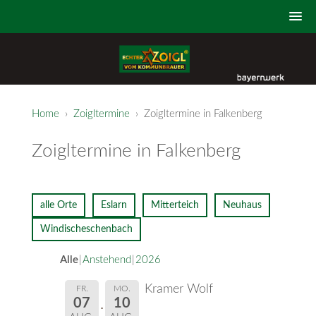
Home
›
Zoigltermine
› Zoigltermine in Falkenberg
Zoigltermine in Falkenberg
alle Orte
Eslarn
Mitterteich
Neuhaus
Windischeschenbach
Alle
Anstehend
2026
Kramer Wolf
FR.
MO.
07
10