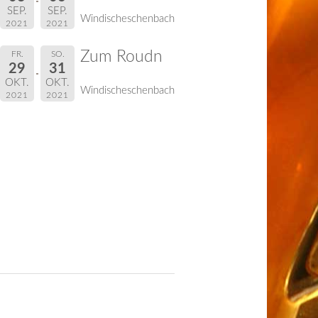
SEP.
SEP.
Windischeschenbach
2021
2021
Zum Roudn
FR.
SO.
29
31
OKT.
OKT.
Windischeschenbach
2021
2021