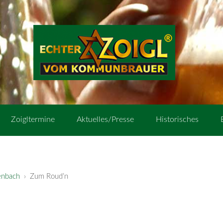
Zoigltermine
Aktuelles/Presse
Historisches
enbach
› Zum Roud’n