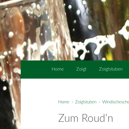
Home
Zoigl
Zoiglstuben
Home
›
Zoiglstuben
›
Windischesch
Zum Roud’n