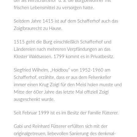
der als Wirtschaftshof u. a. die Burgbewohner mit
frischen Lebensmittel zu versorgen hatte.
Seitdem Jahre 1415 ist auf dem Schafferhof auch das
Zoiglbraurecht zu Hause.
1515 geht die Burg einschließlich Schafferhof und
Ländereien nach mehreren Verpfändungen an das
Kloster Waldsassen. 1799 kommt es in Privatbesitz.
Siegfried Wilhelm, „Hoidbou“ von 1952-1960 am
Schafferhof, erzählte, dass er aus dem Felsenkeller
immer einen Krug Zoigl für den Meisl holen musste und
Mitte der 60er Jahre das letzte Mal offiziell Zoigl
ausgeschenkt wurde.
Seit Februar 1999 ist es im Besitz der Familie Fütterer.
Gabi und Reinhard Fütterer erfüllten sich mit der
originalgetreuen, liebevollen Sanierung des denkmal-