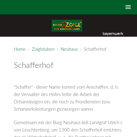
Home
›
Zoiglstuben
›
Neuhaus
› Schafferhof
Schafferhof
“Schaffer“- dieser Name kommt vom Anschaffen, d. h.
der Verwalter des Hofes teilte die Arbeit der
Ortsansässigen ein, die noch zu Frondiensten bzw.
Scharwerksleistungen gezwungen waren.
Gemeinsam mit der Burg Neuhaus ließ Landgraf Ulrich I.
von Leuchtenberg, um 1300 den Schafferhof errichten,