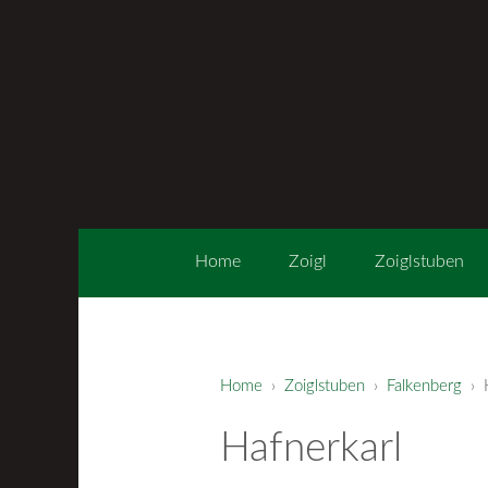
Home
Zoigl
Zoiglstuben
Home
›
Zoiglstuben
›
Falkenberg
› H
Hafnerkarl