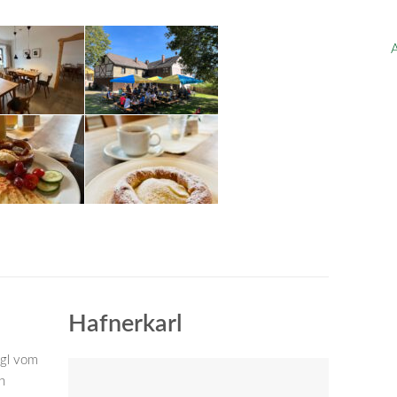
A
Hafnerkarl
igl vom
n