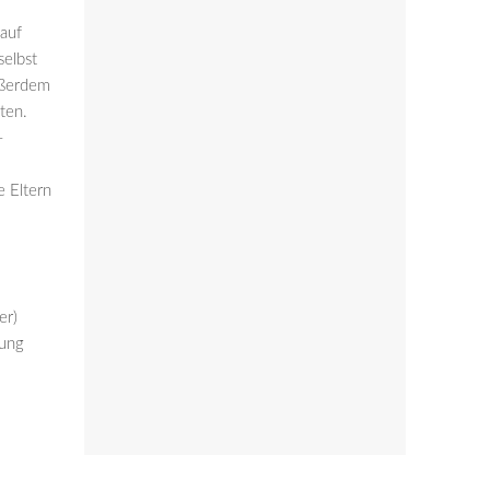
.
auf
elbst
ußerdem
ten.
–
e Eltern
er)
lung